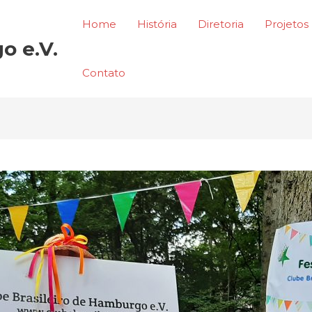
Home
História
Diretoria
Projetos
o e.V.
Contato