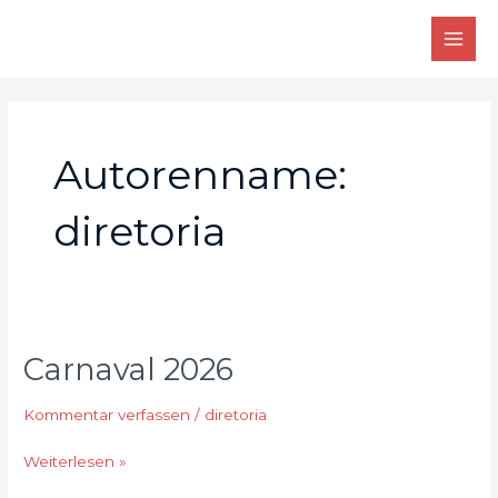
Zum
MAI
Inhalt
MEN
springen
Autorenname:
diretoria
Carnaval 2026
Carnaval
2026
Kommentar verfassen
/
diretoria
Weiterlesen »