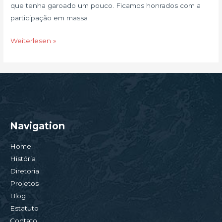
que tenha garoado um pouco. Ficamos honrados com a
participação em massa
Weiterlesen »
Navigation
Home
História
Diretoria
Projetos
Blog
Estatuto
Contato